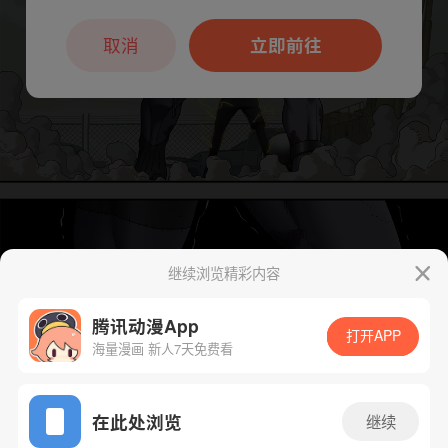
本章节仅支持App阅读，可打开App新用
户7天免费看
取消
立即前往
继续浏览精彩内容
腾讯动漫App
打开APP
海量漫画 新人7天免费看
App免费看
在此处浏览
继续
下一话
腾漫App免费看