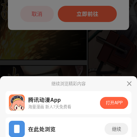
本章节仅支持App阅读，可打开App新用
户7天免费看
取消
立即前往
继续浏览精彩内容
腾讯动漫App
打开APP
海量漫画 新人7天免费看
App免费看
在此处浏览
继续
下一话
腾漫App免费看