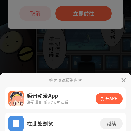
本章节仅支持App阅读，可打开App新用
户7天免费看
取消
立即前往
继续浏览精彩内容
腾讯动漫App
打开APP
海量漫画 新人7天免费看
App免费看
在此处浏览
继续
下一话
腾漫App免费看