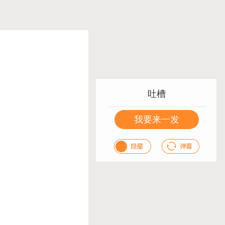
吐槽
我要来一发