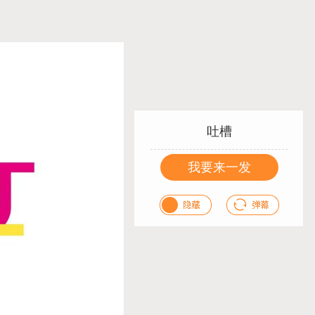
吐槽
我要来一发