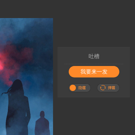
吐槽
我要来一发