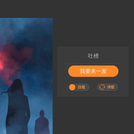
吐槽
我要来一发