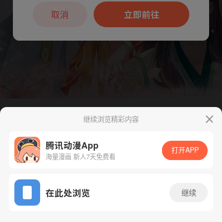
本章节仅支持App阅读，可打开App新用
户7天免费看
取消
立即前往
继续浏览精彩内容
下一话
腾漫App免费看
腾讯动漫App
打开APP
海量漫画 新人7天免费看
App免费看
在此处浏览
继续
85话 1/1