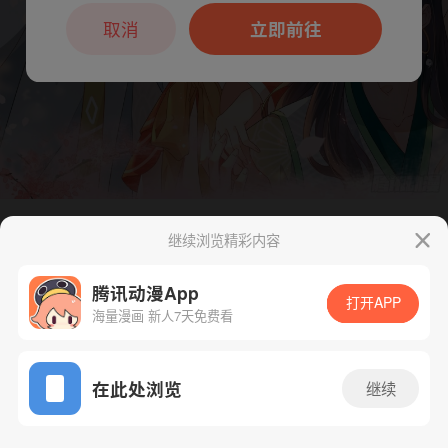
本章节仅支持App阅读，可打开App新用
户7天免费看
取消
立即前往
继续浏览精彩内容
下一话
腾漫App免费看
腾讯动漫App
打开APP
海量漫画 新人7天免费看
App免费看
在此处浏览
继续
37话 1/1