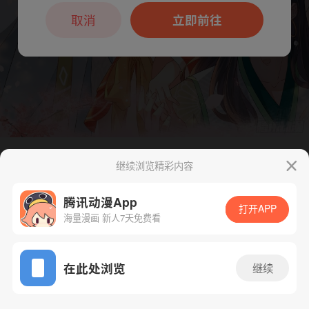
本章节仅支持App阅读，可打开App新用
户7天免费看
取消
立即前往
继续浏览精彩内容
下一话
腾漫App免费看
腾讯动漫App
打开APP
海量漫画 新人7天免费看
App免费看
在此处浏览
继续
88话 1/1