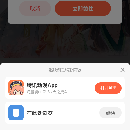
本章节仅支持App阅读，可打开App新用
户7天免费看
取消
立即前往
继续浏览精彩内容
下一话
腾漫App免费看
腾讯动漫App
打开APP
海量漫画 新人7天免费看
App免费看
在此处浏览
继续
89话 1/1