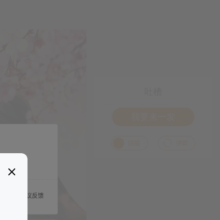
吐槽
我要来一发