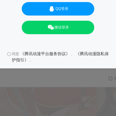
QQ登录
微信登录
《腾讯动漫平台服务协议》
《腾讯动漫隐私保
同意
、
护指引》
。