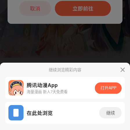
本章节仅支持App阅读，可打开App新用
户7天免费看
取消
立即前往
继续浏览精彩内容
下一话
腾漫App免费看
腾讯动漫App
打开APP
海量漫画 新人7天免费看
App免费看
在此处浏览
继续
101话 1/1