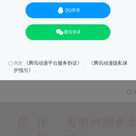
QQ登录
微信登录
《腾讯动漫平台服务协议》
《腾讯动漫隐私保
同意
、
护指引》
。