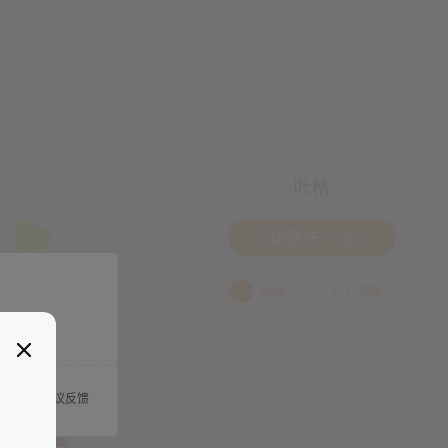
吐槽
我要来一发