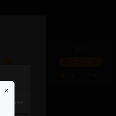
吐槽
我要来一发