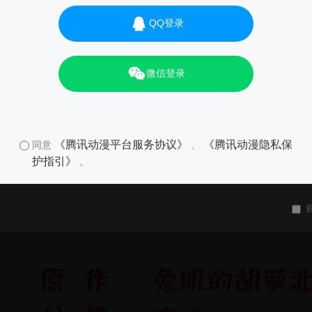
QQ登录
微信登录
《腾讯动漫平台服务协议》
《腾讯动漫隐私保
同意
、
护指引》
。