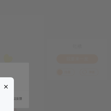
吐槽
我要来一发