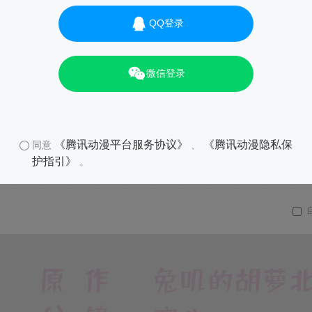
QQ登录
微信登录
《腾讯动漫平台服务协议》
《腾讯动漫隐私保
同意
、
护指引》
。