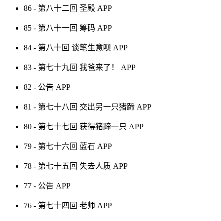
86 - 第八十二回 圣殿
APP
85 - 第八十一回 筹码
APP
84 - 第八十回 谈笔生意呗
APP
83 - 第七十九回 我爸来了！
APP
82 - 公告
APP
81 - 第七十八回 交出另一只猪蹄
APP
80 - 第七十七回 获得猪蹄一只
APP
79 - 第七十六回 蓝石
APP
78 - 第七十五回 失去人质
APP
77 - 公告
APP
76 - 第七十四回 老师
APP