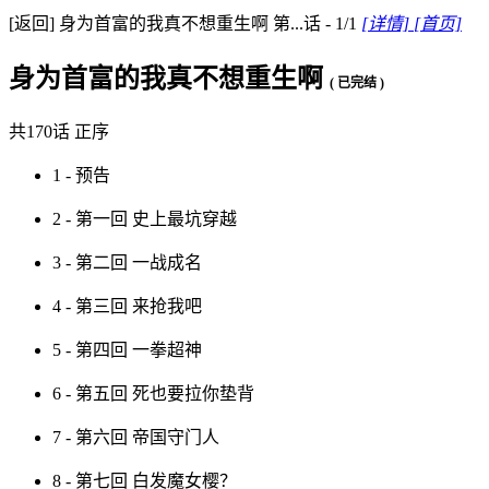
[返回]
身为首富的我真不想重生啊
第...话 - 1/1
[详情]
[首页]
身为首富的我真不想重生啊
( 已完结 )
共170话
正序
1 - 预告
2 - 第一回 史上最坑穿越
3 - 第二回 一战成名
4 - 第三回 来抢我吧
5 - 第四回 一拳超神
6 - 第五回 死也要拉你垫背
7 - 第六回 帝国守门人
8 - 第七回 白发魔女樱？