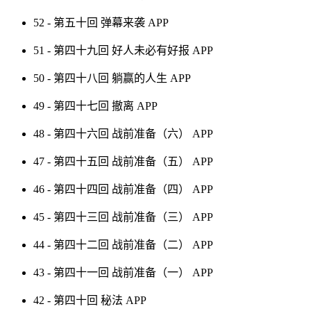
52 - 第五十回 弹幕来袭
APP
51 - 第四十九回 好人未必有好报
APP
50 - 第四十八回 躺赢的人生
APP
49 - 第四十七回 撤离
APP
48 - 第四十六回 战前准备（六）
APP
47 - 第四十五回 战前准备（五）
APP
46 - 第四十四回 战前准备（四）
APP
45 - 第四十三回 战前准备（三）
APP
44 - 第四十二回 战前准备（二）
APP
43 - 第四十一回 战前准备（一）
APP
42 - 第四十回 秘法
APP