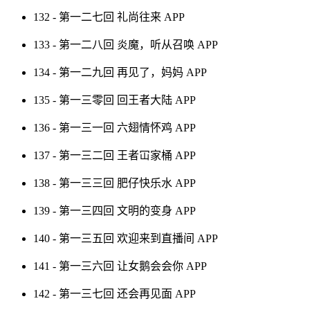
132 - 第一二七回 礼尚往来
APP
133 - 第一二八回 炎魔，听从召唤
APP
134 - 第一二九回 再见了，妈妈
APP
135 - 第一三零回 回王者大陆
APP
136 - 第一三一回 六翅情怀鸡
APP
137 - 第一三二回 王者冚家桶
APP
138 - 第一三三回 肥仔快乐水
APP
139 - 第一三四回 文明的变身
APP
140 - 第一三五回 欢迎来到直播间
APP
141 - 第一三六回 让女鹅会会你
APP
142 - 第一三七回 还会再见面
APP