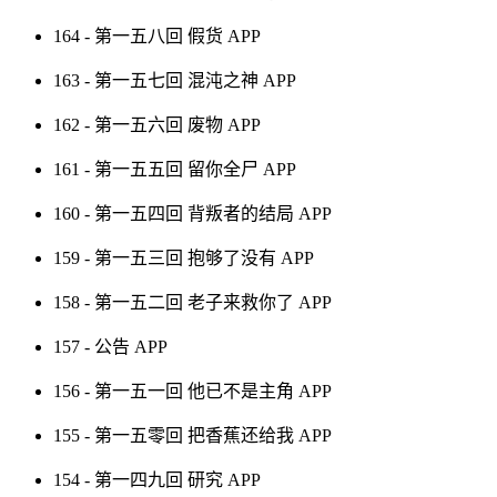
164 - 第一五八回 假货
APP
163 - 第一五七回 混沌之神
APP
162 - 第一五六回 废物
APP
161 - 第一五五回 留你全尸
APP
160 - 第一五四回 背叛者的结局
APP
159 - 第一五三回 抱够了没有
APP
158 - 第一五二回 老子来救你了
APP
157 - 公告
APP
156 - 第一五一回 他已不是主角
APP
155 - 第一五零回 把香蕉还给我
APP
154 - 第一四九回 研究
APP