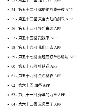
53 - 第五十一回 谁干的？
APP
54 - 第五十二回 你的绝招我来教
APP
55 - 第五十三回 来自大陆的剑气
APP
56 - 第五十四回 怪兽来袭
APP
57 - 第五十五回 跟我来
APP
58 - 第五十六回 我们回去
APP
59 - 第五十七回 血魂石订单已送达
APP
60 - 第五十八回 排队送
APP
61 - 第五十九回 金色圣衣
APP
62 - 第六十回 血祭
APP
63 - 第六十一回 弹幕的力量
APP
64 - 第六十二回 又见面了
APP