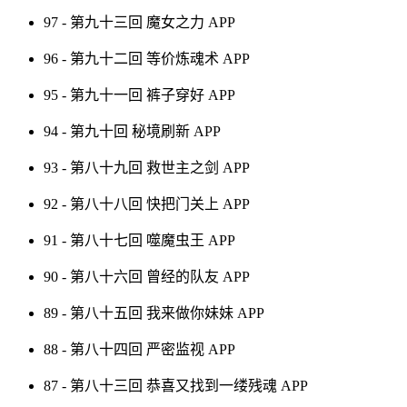
97 - 第九十三回 魔女之力
APP
96 - 第九十二回 等价炼魂术
APP
95 - 第九十一回 裤子穿好
APP
94 - 第九十回 秘境刷新
APP
93 - 第八十九回 救世主之剑
APP
92 - 第八十八回 快把门关上
APP
91 - 第八十七回 噬魔虫王
APP
90 - 第八十六回 曾经的队友
APP
89 - 第八十五回 我来做你妹妹
APP
88 - 第八十四回 严密监视
APP
87 - 第八十三回 恭喜又找到一缕残魂
APP