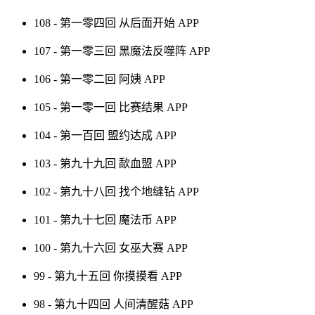
108 - 第一零四回 从后面开始
APP
107 - 第一零三回 黑魔法反噬阵
APP
106 - 第一零二回 阿姨
APP
105 - 第一零一回 比赛结果
APP
104 - 第一百回 盟约达成
APP
103 - 第九十九回 歃血盟
APP
102 - 第九十八回 找个地缝钻
APP
101 - 第九十七回 魔法币
APP
100 - 第九十六回 女巫大赛
APP
99 - 第九十五回 你摸摸看
APP
98 - 第九十四回 人间清醒菇
APP