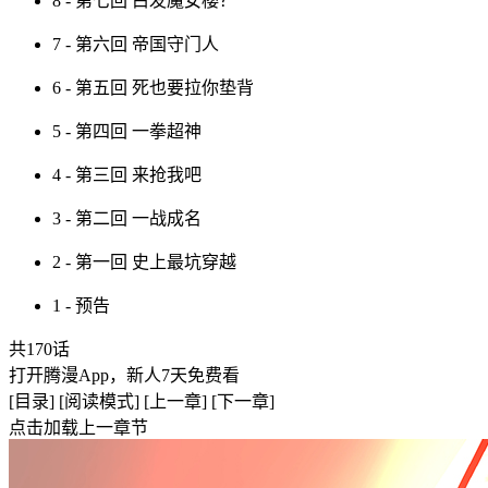
8 - 第七回 白发魔女樱？
7 - 第六回 帝国守门人
6 - 第五回 死也要拉你垫背
5 - 第四回 一拳超神
4 - 第三回 来抢我吧
3 - 第二回 一战成名
2 - 第一回 史上最坑穿越
1 - 预告
共170话
打开腾漫App，新人7天免费看
[目录]
[阅读模式]
[上一章]
[下一章]
点击加载上一章节