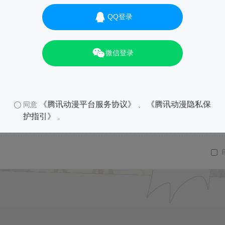
QQ登录
微信登录
《腾讯动漫平台服务协议》
《腾讯动漫隐私保
同意
、
护指引》
。