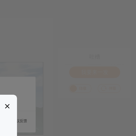
吐槽
我要来一发