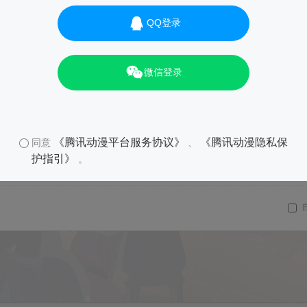
QQ登录
微信登录
《腾讯动漫平台服务协议》
《腾讯动漫隐私保
同意
、
护指引》
。