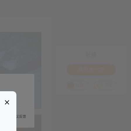
吐槽
我要来一发