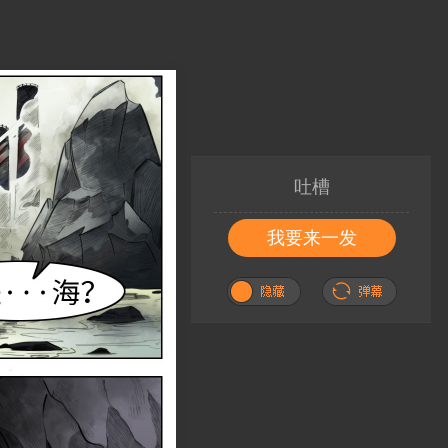
吐槽
我要来一发