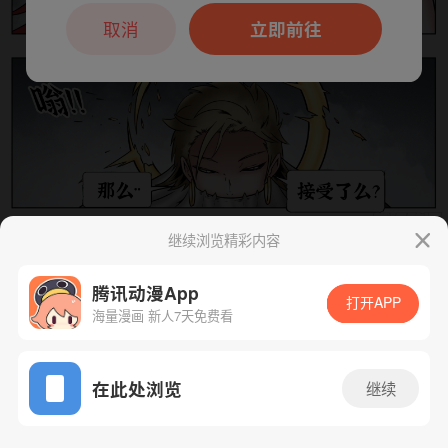
本章节仅支持App阅读，可打开App新用
户7天免费看
取消
立即前往
继续浏览精彩内容
下一话
腾漫App免费看
腾讯动漫App
打开APP
海量漫画 新人7天免费看
App免费看
在此处浏览
继续
72话 1/1