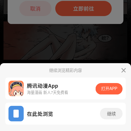
本章节仅支持App阅读，可打开App新用
户7天免费看
取消
立即前往
继续浏览精彩内容
下一话
腾漫App免费看
腾讯动漫App
打开APP
海量漫画 新人7天免费看
App免费看
在此处浏览
继续
81话 1/1