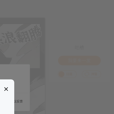
吐槽
我要来一发