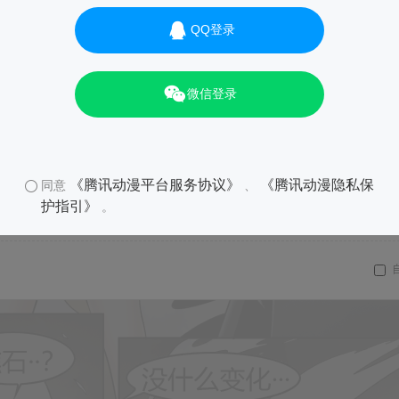
QQ登录
微信登录
《腾讯动漫平台服务协议》
《腾讯动漫隐私保
同意
、
护指引》
。