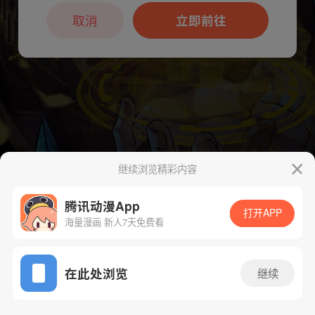
本章节仅支持App阅读，可打开App新用
户7天免费看
取消
立即前往
继续浏览精彩内容
下一话
腾漫App免费看
腾讯动漫App
打开APP
海量漫画 新人7天免费看
App免费看
在此处浏览
继续
91话 1/1