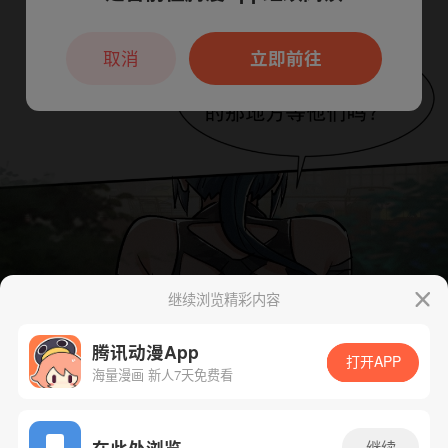
本章节仅支持App阅读，可打开App新用
户7天免费看
取消
立即前往
继续浏览精彩内容
腾讯动漫App
打开APP
海量漫画 新人7天免费看
App免费看
在此处浏览
继续