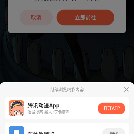
本章节仅支持App阅读，可打开App新用
户7天免费看
取消
立即前往
继续浏览精彩内容
腾讯动漫App
打开APP
海量漫画 新人7天免费看
App免费看
在此处浏览
继续