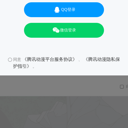
QQ登录
微信登录
《腾讯动漫平台服务协议》
《腾讯动漫隐私保
同意
、
护指引》
。