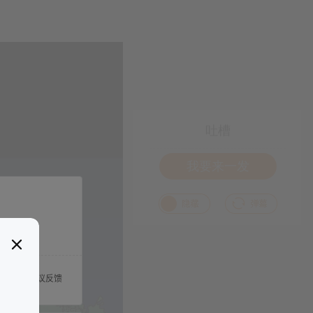
吐槽
我要来一发