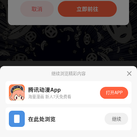
本章节仅支持App阅读，可打开App新用
户7天免费看
取消
立即前往
继续浏览精彩内容
下一话
腾漫App免费看
腾讯动漫App
打开APP
海量漫画 新人7天免费看
App免费看
在此处浏览
继续
70话 1/1