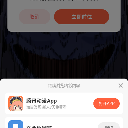
本章节仅支持App阅读，可打开App新用
户7天免费看
取消
立即前往
继续浏览精彩内容
腾讯动漫App
打开APP
海量漫画 新人7天免费看
App免费看
在此处浏览
继续