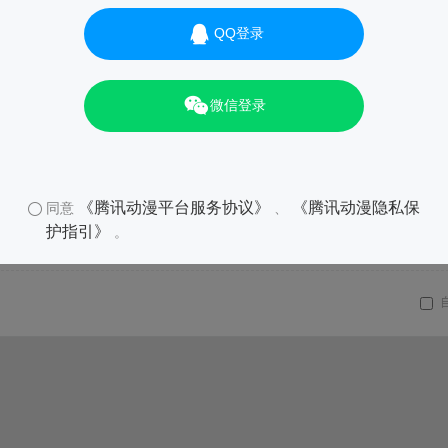
QQ登录
微信登录
《腾讯动漫平台服务协议》
《腾讯动漫隐私保
同意
、
护指引》
。