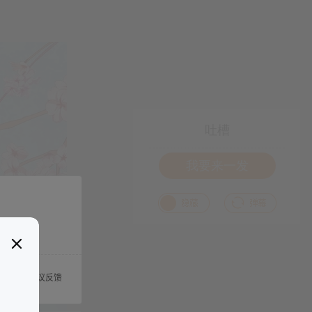
吐槽
我要来一发