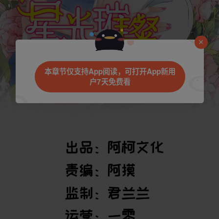
是否前往腾漫App继续阅读
本章节仅支持App阅读，可打开App新用
户7天免费看
取消
立即前往