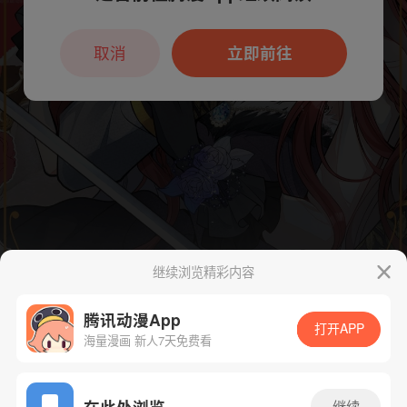
本章节仅支持App阅读，可打开App新用
户7天免费看
取消
立即前往
继续浏览精彩内容
腾讯动漫App
打开APP
海量漫画 新人7天免费看
App免费看
在此处浏览
继续