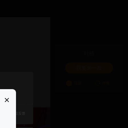
吐槽
我要来一发