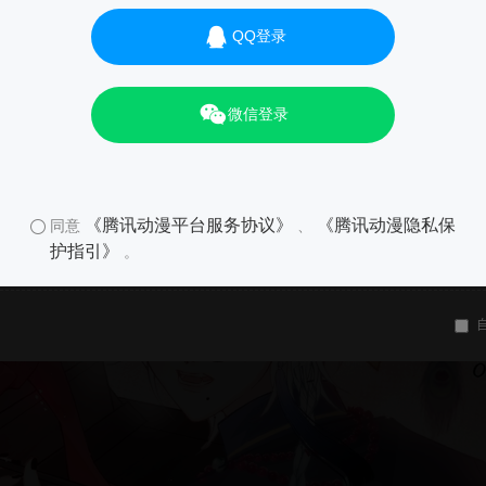
QQ登录
微信登录
《腾讯动漫平台服务协议》
《腾讯动漫隐私保
同意
、
护指引》
。