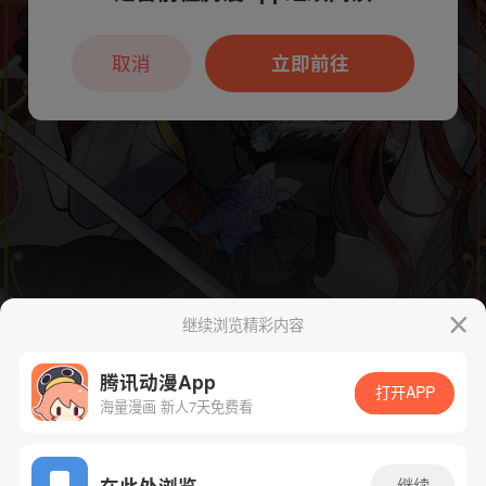
本章节仅支持App阅读，可打开App新用
户7天免费看
取消
立即前往
继续浏览精彩内容
腾讯动漫App
打开APP
海量漫画 新人7天免费看
App免费看
在此处浏览
继续