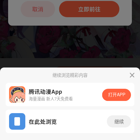
本章节仅支持App阅读，可打开App新用
户7天免费看
取消
立即前往
下一话
腾漫App免费看
继续浏览精彩内容
腾讯动漫App
打开APP
海量漫画 新人7天免费看
App免费看
在此处浏览
继续
63话 1/1