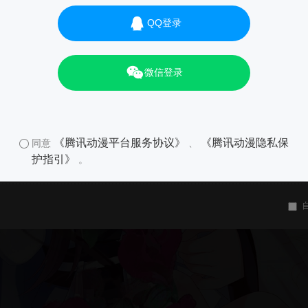
QQ登录
微信登录
《腾讯动漫平台服务协议》
《腾讯动漫隐私保
同意
、
护指引》
。