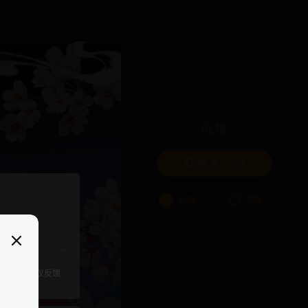
吐槽
我要来一发