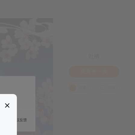
吐槽
我要来一发