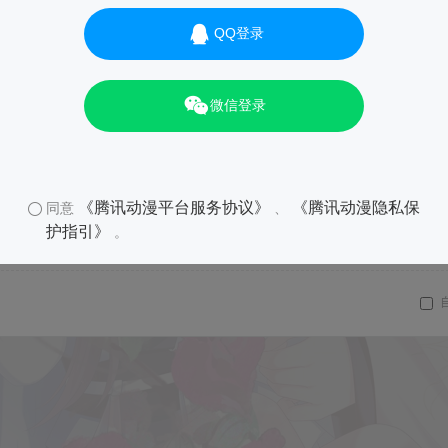
QQ登录
微信登录
《腾讯动漫平台服务协议》
《腾讯动漫隐私保
同意
、
护指引》
。