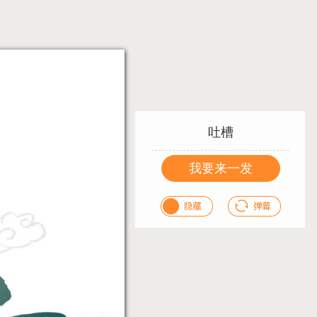
吐槽
我要来一发