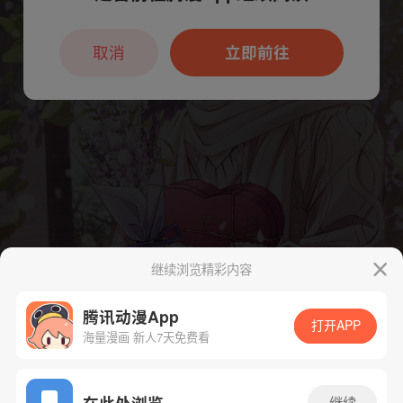
本章节仅支持App阅读，可打开App新用
户7天免费看
取消
立即前往
继续浏览精彩内容
腾讯动漫App
打开APP
海量漫画 新人7天免费看
App免费看
在此处浏览
继续