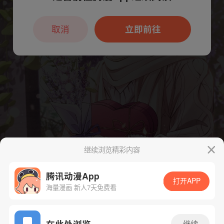
本章节仅支持App阅读，可打开App新用
户7天免费看
取消
立即前往
继续浏览精彩内容
腾讯动漫App
打开APP
海量漫画 新人7天免费看
App免费看
在此处浏览
继续