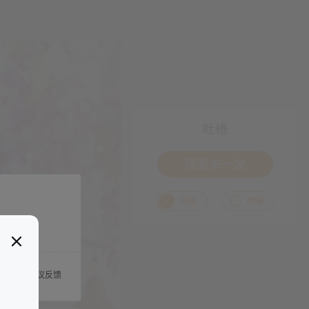
吐槽
我要来一发