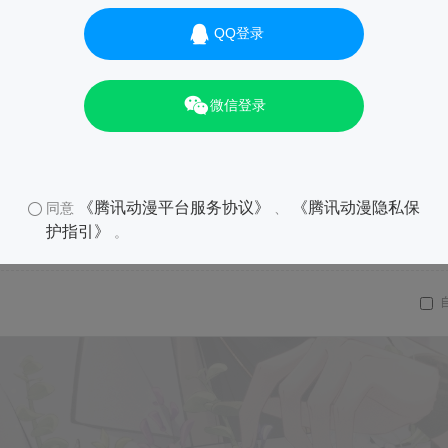
QQ登录
微信登录
《腾讯动漫平台服务协议》
《腾讯动漫隐私保
同意
、
护指引》
。