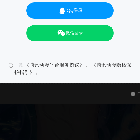
QQ登录
微信登录
《腾讯动漫平台服务协议》
《腾讯动漫隐私保
同意
、
护指引》
。