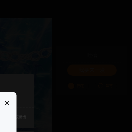
吐槽
我要来一发