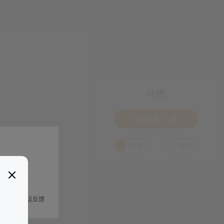
吐槽
我要来一发