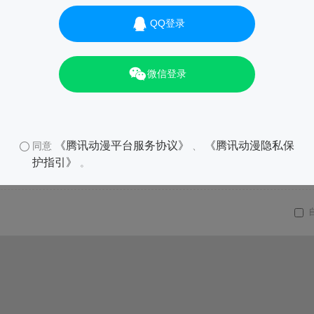
QQ登录
微信登录
《腾讯动漫平台服务协议》
《腾讯动漫隐私保
同意
、
护指引》
。