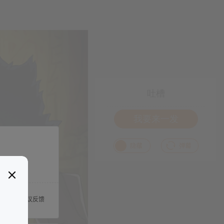
吐槽
我要来一发