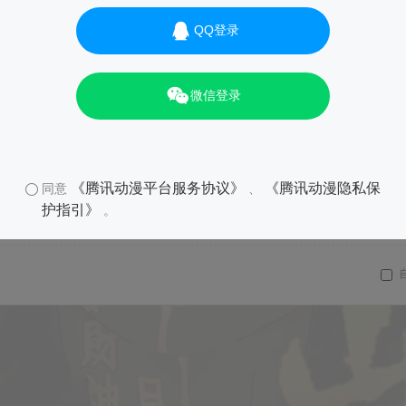
QQ登录
微信登录
《腾讯动漫平台服务协议》
《腾讯动漫隐私保
同意
、
护指引》
。