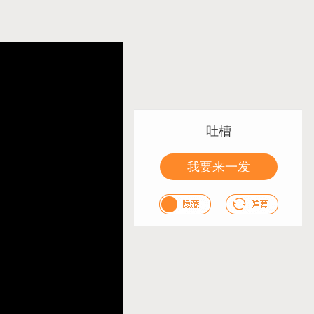
吐槽
我要来一发