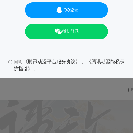
QQ登录
微信登录
《腾讯动漫平台服务协议》
《腾讯动漫隐私保
同意
、
护指引》
。