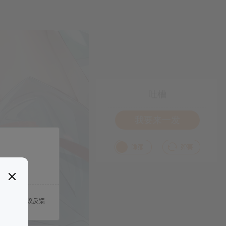
吐槽
我要来一发