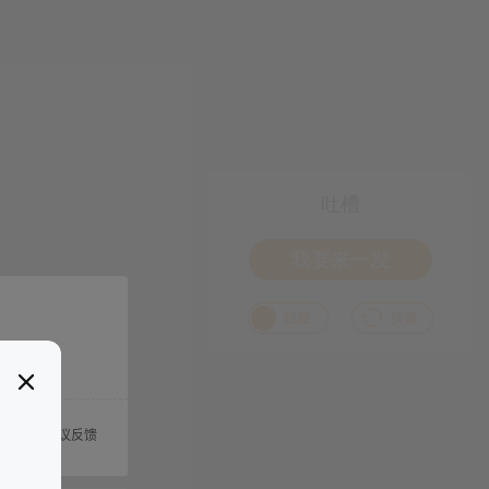
吐槽
我要来一发