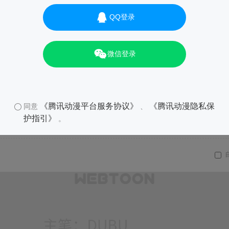
QQ登录
微信登录
《腾讯动漫平台服务协议》
《腾讯动漫隐私保
同意
、
护指引》
。