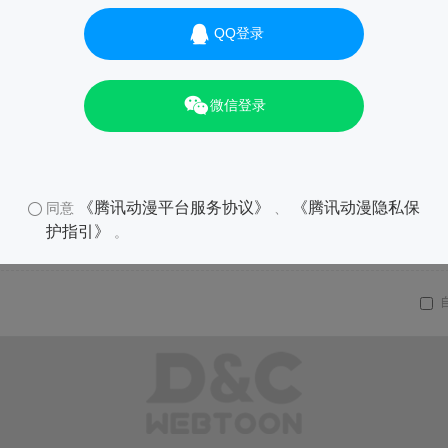
QQ登录
微信登录
《腾讯动漫平台服务协议》
《腾讯动漫隐私保
同意
、
护指引》
。