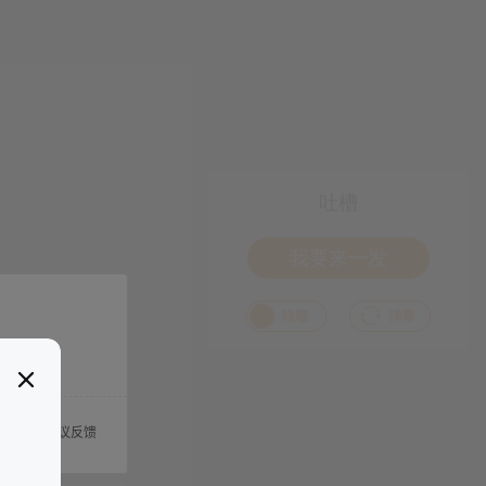
吐槽
我要来一发