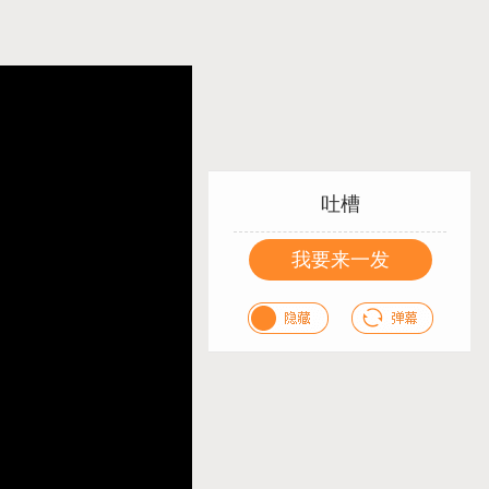
吐槽
我要来一发