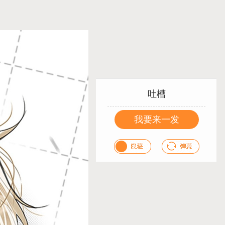
吐槽
我要来一发